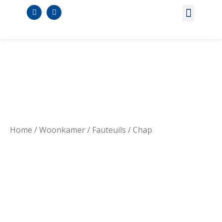
Woninginrichting AanHui
Acties & Oprui
Over de Graauw
Home
/
Woonkamer
/
Fauteuils
/ Chap