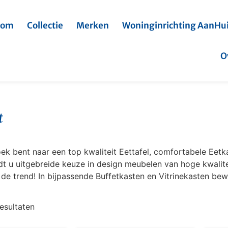
oom
Collectie
Merken
Woninginrichting AanHu
O
t
oek bent naar een top kwaliteit Eettafel, comfortabele Ee
edt u uitgebreide keuze in design meubelen van hoge kwali
n de trend! In bijpassende Buffetkasten en Vitrinekasten be
resultaten