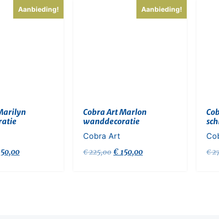
Aanbieding!
Aanbieding!
Marilyn
Cobra Art Marlon
Cob
atie
wanddecoratie
sch
Cobra Art
Cob
50,00
€
150,00
€
225,00
€
27